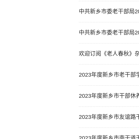
中共新乡市委老干部局2
中共新乡市委老干部局2
欢迎订阅《老人春秋》
2023年度新乡市老干
2023年度新乡市干部
2023年度新乡市友谊
2023年度新乡市南干